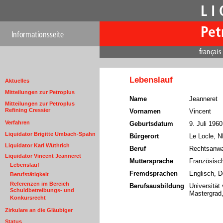
Lebenslauf
Aktuelles
Mitteilungen zur Petroplus
Name
Jeanneret
Mitteilungen zur Petroplus
Refining Cressier
Vornamen
Vincent
Verfahren
Geburtsdatum
9. Juli 1960
Liquidator Brigitte Umbach-Spahn
Bürgerort
Le Locle, 
Liquidator Karl Wüthrich
Beruf
Rechtsanwa
Liquidator Vincent Jeanneret
Muttersprache
Französisc
Lebenslauf
Fremdsprachen
Englisch, 
Berufstätigkeit
Referenzen im Bereich
Berufsausbildung
Universität
Schuldbetreibungs- und
Mastergrad,
Konkursrecht
Zirkulare an die Gläubiger
Status